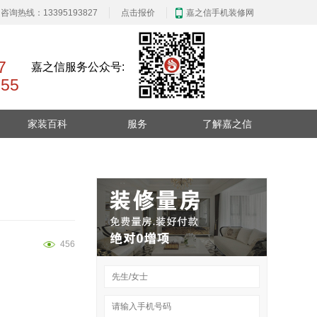
咨询热线：13395193827
点击报价
嘉之信手机装修网
27
嘉之信服务公众号:
55
嘉之信官方微信
家装百科
服务
了解嘉之信
装修日记
免费报价
品牌历程
设计知识
企业文化
嘉之信手机站
家装风水
新闻中心
456
装修选材
家装攻略