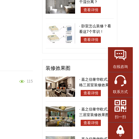
干湿分离？
查看详情
·
卧室怎么装修？看
看这7个常识！
查看详情
在线咨询
装修效果图
·
嘉之信奢华欧式风
115
格三居室装修效果图
联系方式
查看详情
·
嘉之信奢华欧式风
三居室装修效果图
扫一扫
查看详情