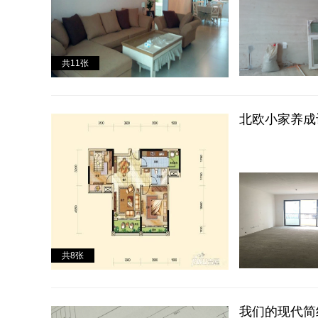
房屋户型
小户型房
两室一厅
共
11
张
普通住宅
豪华别墅
平层豪宅
公司装修
北欧小家养成
旧房改造
共
8
张
我们的现代简