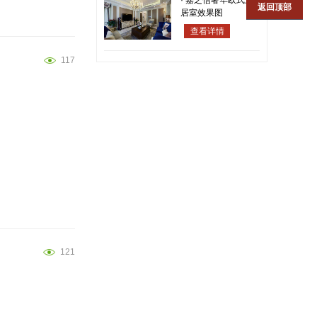
·
嘉之信奢华欧式三
返回顶部
居室效果图
查看详情
117
121