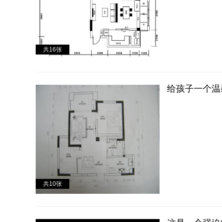
共
16
张
给孩子一个温
共
10
张