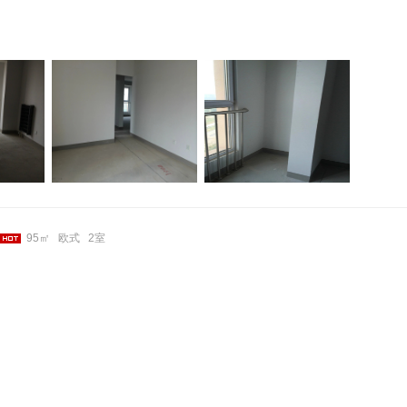
95㎡
欧式
2室