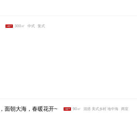
300㎡
中式
复式
，面朝大海，春暖花开~
90㎡
混搭 美式乡村 地中海
两室