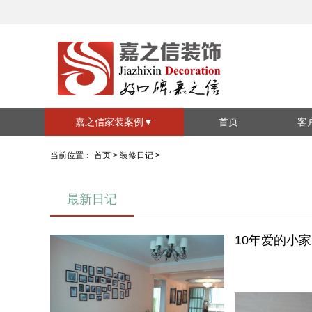
嘉之信家装案例
▼
首页
客
家装套系
视
当前位置：
首页
>
装修日记
>
全包系列
半包系列
施
最新日记
装修风格
现代简约
欧式简约
10年爱的小家
中式
地中海
混搭
北欧
美式风格
其他