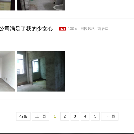
公司满足了我的少女心
130㎡
田园风格
两居室
42条
上一页
1
2
3
4
5
下一页