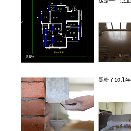
这是一个强迫
共
8
张
黑暗了10几