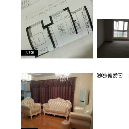
共
7
张
独独偏爱它