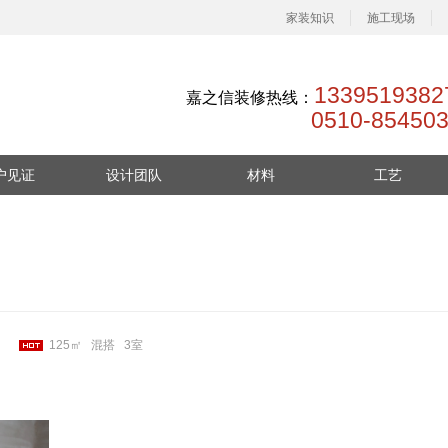
家装知识
施工现场
133951938
嘉之信装修热线：
0510-854503
户见证
设计团队
材料
工艺
频见证
主材精选
装修保护
工现场
基材精选
布线规划
德标施工
125㎡
混搭
3室
工艺规范