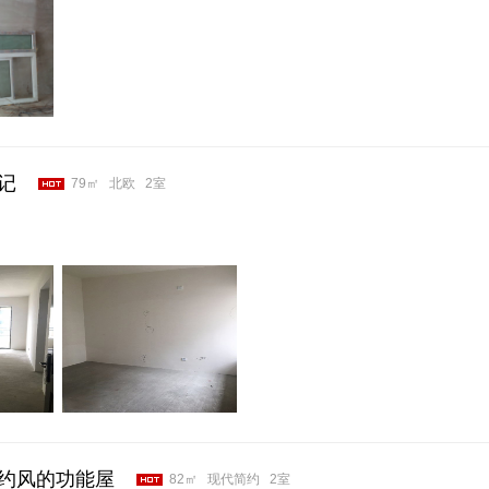
记
79㎡
北欧
2室
约风的功能屋
82㎡
现代简约
2室