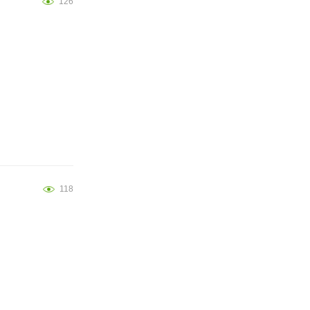
126
118