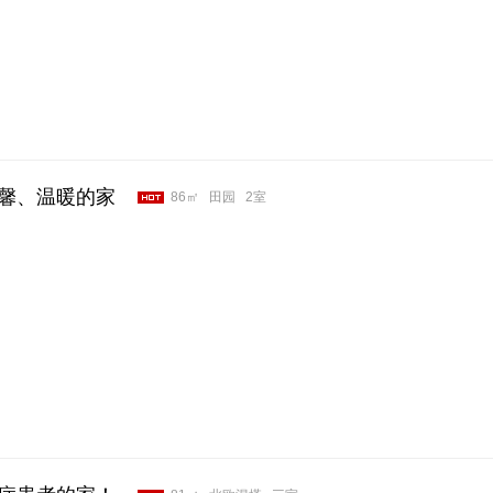
馨、温暖的家
86㎡
田园
2室