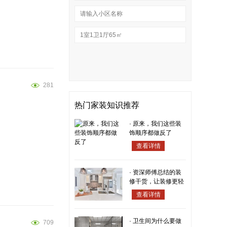
281
热门家装知识推荐
·
原来，我们这些装
饰顺序都做反了
查看详情
·
资深师傅总结的装
修干货，让装修更轻
松！
查看详情
·
卫生间为什么要做
709