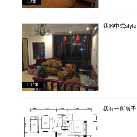
共
8
张
我的中式style
共
14
张
我有一所房子