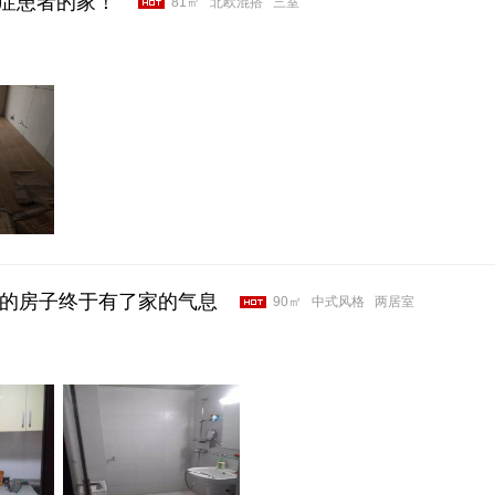
症患者的家！
81㎡
北欧混搭
三室
年的房子终于有了家的气息
90㎡
中式风格
两居室