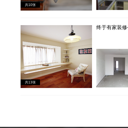
共
10
张
终于有家装修
共
13
张