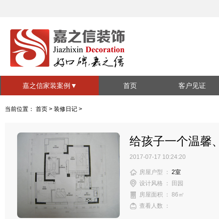
嘉之信家装案例
▼
首页
客户见证
家装套系
视频见证
当前位置：
首页
>
装修日记
>
全包系列
半包系列
施工现场
给孩子一个温馨
装修风格
2017-07-17 10:24:20
现代简约
欧式简约
房屋户型 ：
2室
中式
地中海
设计风格 ： 田园
房屋面积 ： 86㎡
混搭
北欧
查看人数 ：
美式风格
其他