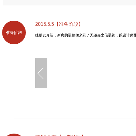
房屋户型
小户型房
两室一厅
2015.5.5【准备阶段】
普通住宅
豪华别墅
准备阶段
经朋友介绍，新房的装修便来到了无锡嘉之信装饰，跟设计师
平层豪宅
公司装修
旧房改造