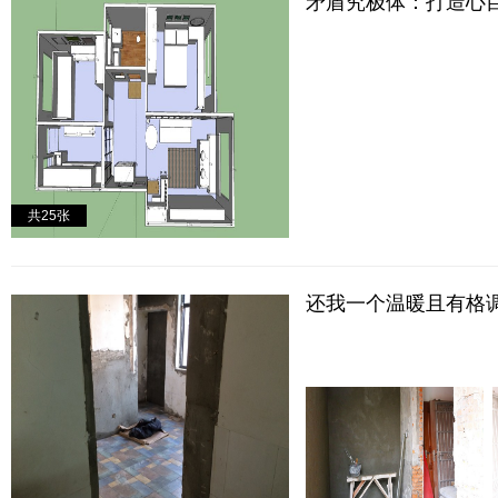
矛盾究极体：打造心
共
25
张
还我一个温暖且有格