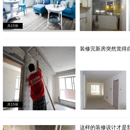
房屋户型
小户型房
两室一厅
共
15
张
普通住宅
豪华别墅
平层豪宅
公司装修
装修完新房突然觉得
旧房改造
共
15
张
这样的装修设计才是