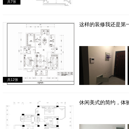
共
7
张
这样的装修我还是第
共
12
张
休闲美式的简约，体