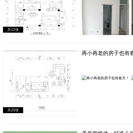
共
12
张
再小再老的房子也有
共
20
张