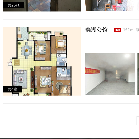
共
25
张
蠡湖公馆
162㎡
共
4
张