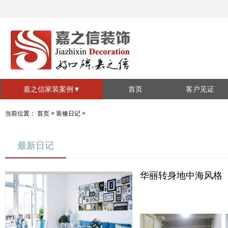
嘉之信家装案例
▼
首页
客户见证
家装套系
视频见证
当前位置：
首页
>
装修日记
>
全包系列
半包系列
施工现场
最新日记
装修风格
现代简约
欧式简约
华丽转身地中海风格
中式
地中海
混搭
北欧
美式风格
其他